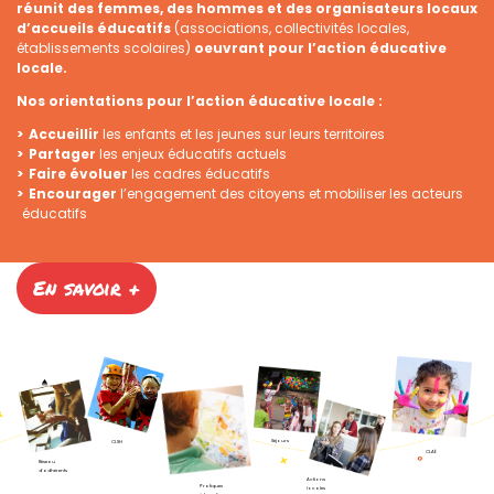
réunit des femmes, des hommes et des organisateurs locaux
d’accueils éducatifs
(associations, collectivités locales,
établissements scolaires)
oeuvrant pour l’action éducative
locale.
Nos orientations pour l’action éducative locale :
Accueillir
les enfants et les jeunes sur leurs territoires
Partager
les enjeux éducatifs actuels
Faire évoluer
les cadres éducatifs
Encourager
l’engagement des citoyens et mobiliser les acteurs
éducatifs
En savoir +
Séjours
CLSH
CLAÉ
Réseau
d'adhérents
Actions
Pratiques
locales