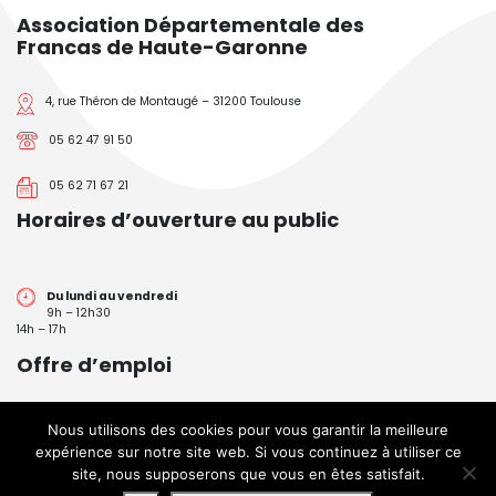
Association Départementale des
Francas de Haute-Garonne
4, rue Théron de Montaugé – 31200 Toulouse
05 62 47 91 50
05 62 71 67 21
Horaires d’ouverture au public
Du lundi au vendredi
9h – 12h30
14h – 17h
Offre d’emploi
Nous utilisons des cookies pour vous garantir la meilleure
>> Consulter nos offres
expérience sur notre site web. Si vous continuez à utiliser ce
site, nous supposerons que vous en êtes satisfait.
Francas-de-Haute-Garonne