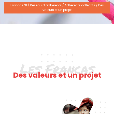
Francas 31
/
Réseau d’adhérents
/
Adhérents collectifs
/
Des
valeurs et un projet
Les Francas
Des valeurs et un projet