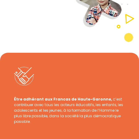
Être adhérant aux Francas de Haute-Garonne,
c’est
contribuer avec tous les acteurs éducatifs, les enfants, les
adolescents et les jeunes, à la formation de l’Homme le
plus libre possible, dans la société la plus démocratique
possible.